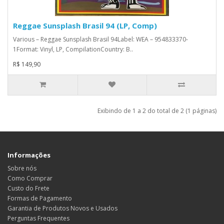
Reggae Sunsplash Brasil 94 (LP, Comp)
Various – Reggae Sunsplash Brasil 94Label: WEA – 954833370-
1Format: Vinyl, LP, CompilationCountry: B..
R$ 149,90
Exibindo de 1 a 2 do total de 2 (1 páginas)
Informações
Sobre nós
Como Comprar
Custo do Frete
Formas de Pagamento
Garantia de Produtos Novos e Usados
Perguntas Frequentes