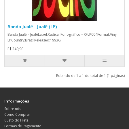
Banda Jualê - Jualê (LP)
Banda Jualê ‎– JualêLabel:Radical Fonográfico ‎– RFLP004Format:Vinyl,
LPCountry:BrazilReleased:1993G..
R$ 249,90
Exibindo de 1 a 1 do total de 1 (1 páginas)
Informações
Sobre nós
Como Comprar
Custo do Frete
Formas de Pagamento