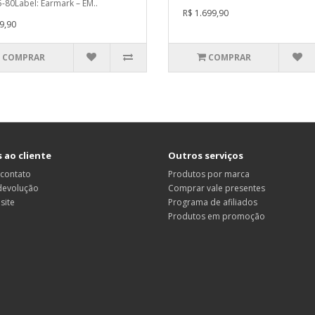
5-80Label: Earmark – EM..
R$ 1.699,90
9,90
COMPRAR
COMPRAR
 ao cliente
Outros serviços
 contato
Produtos por marca
 devolução
Comprar vale presentes
site
Programa de afiliados
Produtos em promoção