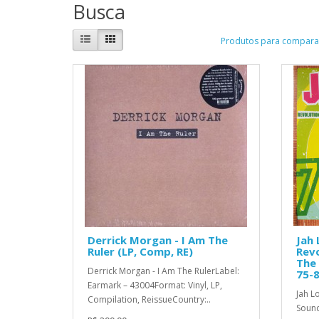
Busca
Produtos para comparar
Derrick Morgan - I Am The
Jah 
Ruler (LP, Comp, RE)
Rev
The 
Derrick Morgan - I Am The RulerLabel:
75-8
Earmark – 43004Format: Vinyl, LP,
Jah L
Compilation, ReissueCountry:..
Sound