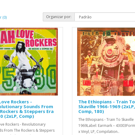
Organizar por:
 (0)
Love Rockers -
The Ethiopians - Train To
olutionary Sounds From
Skaville 1966-1969 (2xLP,
Rockers & Steppers Era
Comp, 180)
0 (2xLP, Comp)
The Ethiopians - Train To Skaville
ove Rockers - Revolutionary
1969Label: Earmark – 43003Form
s From The Rockers & Steppers
x Vinyl, LP, Compilation..