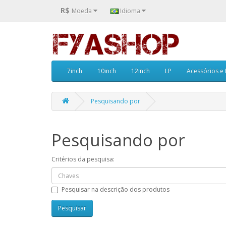
R$
Moeda
Idioma
7inch
10inch
12inch
LP
Acessórios e
Pesquisando por
Pesquisando por
Critérios da pesquisa:
Pesquisar na descrição dos produtos