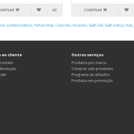
OMPRAR
COMPRAR
ion
,
Limited Edition
,
Yellow Vinyl
,
Colorido
,
Amarelo
,
Sukh Gill
,
Sukh Indica
,
Dub
 ao cliente
Outros serviços
 contato
Produtos por marca
 devolução
Comprar vale presentes
site
Programa de afiliados
Produtos em promoção