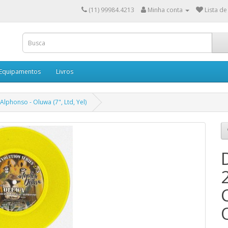
(11) 99984.4213
Minha conta
Lista de
 Equipamentos
Livros
Alphonso - Oluwa (7", Ltd, Yel)