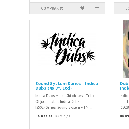
COMPRAR
C
Sound System Series - Indica
Dub 
Dubs (4x 7", Ltd)
Indi
Indica Dubs Meets Shiloh Ites – Tribe
Indic
Of JudahLabel: Indica Dubs –
Lead 
ISS024Series: Sound System – 1/4F..
ISS03
R$ 499,90
R$ 519,90
R$ 69