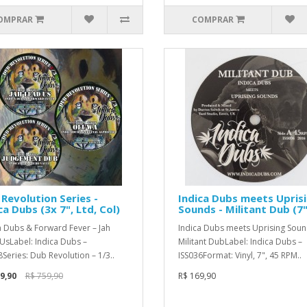
OMPRAR
COMPRAR
Revolution Series -
Indica Dubs meets Upris
ca Dubs (3x 7", Ltd, Col)
Sounds - Militant Dub (7"
a Dubs & Forward Fever – Jah
Indica Dubs meets Uprising Soun
UsLabel: Indica Dubs –
Militant DubLabel: Indica Dubs –
8Series: Dub Revolution – 1/3..
ISS036Format: Vinyl, 7", 45 RPM..
9,90
R$ 759,90
R$ 169,90