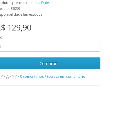
odutos por marca
Indica Dubs
delo:ISS039
sponibilidade:Em estoque
$ 129,90
td
Comprar
0 comentários
/
Escreva um comentário