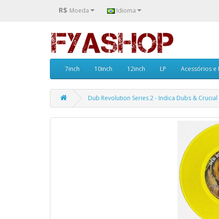
R$
Moeda
Idioma
7inch
10inch
12inch
LP
Acessórios e
Dub Revolution Series 2 - Indica Dubs & Crucial 