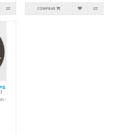
COMPRAR
ing
)
ds –