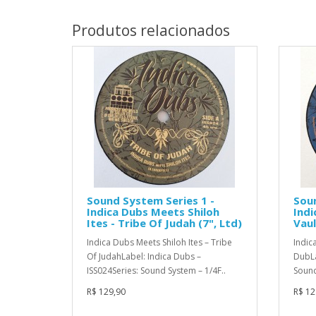
Produtos relacionados
Sound System Series 1 -
Soun
Indica Dubs Meets Shiloh
Indi
Ites - Tribe Of Judah (7", Ltd)
Vaul
Indica Dubs Meets Shiloh Ites – Tribe
Indic
Of JudahLabel: Indica Dubs –
DubLa
ISS024Series: Sound System – 1/4F..
Sound
R$ 129,90
R$ 12