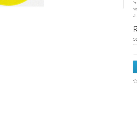
Pr
Mo
Di
R
Q