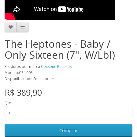
The Heptones - Baby /
Only Sixteen (7", W/Lbl)
Produtos por marca
Coxsone Records
Modelo:CS 1003
Disponibilidade:Em estoque
R$ 389,90
Qtd
Comprar