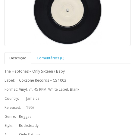
Descrição
Comentários (0)
The Heptones – Only Sixteen / Baby
Label:
Coxsone Records – CS 1003
Format:
Vinyl, 7", 45 RPM, White Label, Blank
Country:
Jamaica
Released:
1967
Genre:
Reggae
Style:
Rocksteady
A
Only Sixteen