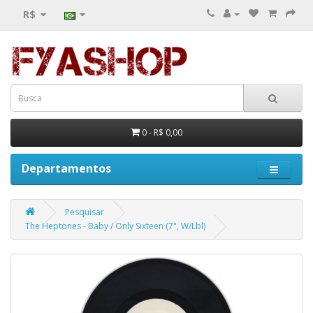
R$
0 - R$ 0,00
Departamentos
Pesquisar
The Heptones - Baby / Only Sixteen (7", W/Lbl)