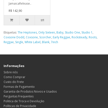
JamaicaRelease..
R$ 142,90
Etiquetas:
The Heptones
,
Only Sixteen
,
Baby
,
Studio One
,
Studio 1
,
Coxsone Dodd
,
Coxsone
,
Scorcher
,
Early Reggae
,
Rocksteady
,
Roots
,
Reggae
,
Single
,
White Label
,
Blank
,
7inch
Informações
Sobre nós
Como Comprar
Custo do Frete
Formas de Pagamento
Garantia de Produtos Novos e Usados
Perguntas Frequentes
Politica de Troca e Devolução
Políticas de Privacidade